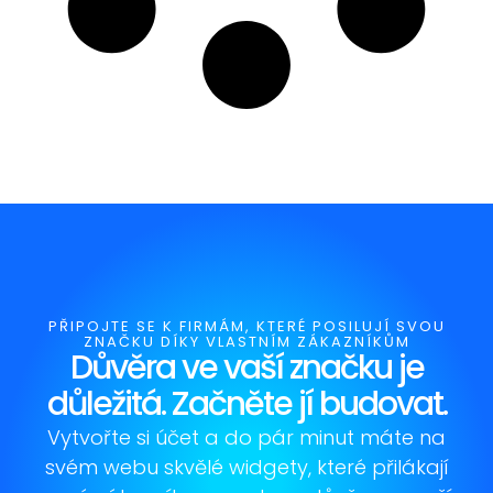
PŘIPOJTE SE K FIRMÁM, KTERÉ POSILUJÍ SVOU
ZNAČKU DÍKY VLASTNÍM ZÁKAZNÍKŮM
Důvěra ve vaší značku je
důležitá. Začněte jí budovat.
Vytvořte si účet a do pár minut máte na
svém webu skvělé widgety, které přilákají