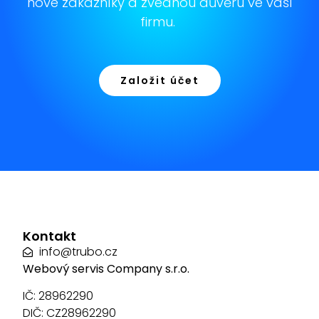
nové zákazníky a zvednou důvěru ve vaší
firmu.
Založit účet
Kontakt
info@trubo.cz
Webový servis Company s.r.o.
IČ: 28962290
DIČ: CZ28962290